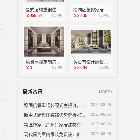
复式层构重钢住宅公司，云南晟构匠心筑家
南湖区装修家居专业，嘉兴家美建材科技有限公司品质保障
￥959.64
08-06
￥29.35
08-06
免费高端定制怎么做，江苏东钢金属家居有限公司来解答
黄石有设计感设计装修实景案例湖北百年米莱空间美学装饰材料有限公司
￥0
08-06
￥35.94
08-06
最新资讯
MORE+
2026-08-06
稳固抗震重钢装配式房报价，云南晟构建筑建材有限公司为您报价
2026-08-06
新中式厨餐厅装饰优势解析-江苏东钢金属家居有限公司
2026-08-06
精匠饰家（广州）家居建材有限公司天河家装服务团队精装房改造
2026-08-06
现代简约室内家装免费设计价格，福建尚艺空间新材料科技有限公司参考