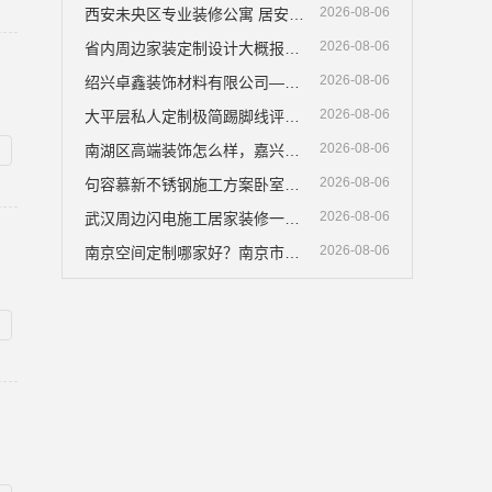
2026-08-06
西安未央区专业装修公寓 居安天成免费量房
2026-08-06
省内周边家装定制设计大概报价，浙江乐享新材料有限公司
2026-08-06
绍兴卓鑫装饰材料有限公司—上虞区精细化全包质量有保障
2026-08-06
大平层私人定制极简踢脚线评测-江苏东钢金属家居有限公司
2026-08-06
南湖区高端装饰怎么样，嘉兴锦居装饰材料有限公司
2026-08-06
句容慕新不锈钢施工方案卧室装修哪家好
2026-08-06
武汉周边闪电施工居家装修一楼带院，本地快装（湖北）科技有限公司全程托管
2026-08-06
南京空间定制哪家好？南京市创亿讯环保材料更可靠